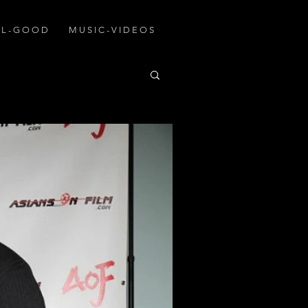
A L - G O O D
M U S I C - V I D E O S