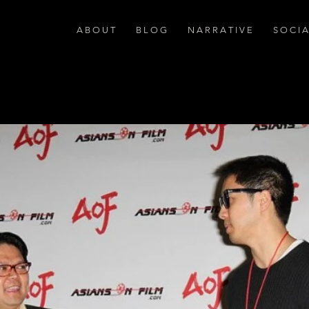
A B O U T
B L O G
N A R R A T I V E
S O C I 